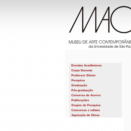
Eventos Acadêmicos
Próximos eventos
Corpo Docente
2026 - Passados
Ana Magalhães
Professor Sênior
2025
Fernanda Pitta
2024
Pesquisa
German Nunez
2023
Heloisa Espada
Graduação
2022
Helouise Costa
2021
Pós-graduação
Disciplinas Optativas
Rodrigo Queiroz
2020
Estética e História da Arte
Conversa de Acervo
2019
Museologia
2018
Publicações
2017
Anais e boletins
2016
Grupos de Pesquisa
Catálogos
2015
GEACC
Concursos e editais
Fôlderes
2014
GT de Arquivos de Museus e
Livros
2013
Aquisição de Obras
Pesquisa
Artigos e Ensaios
2012
Projeto Temático Ciclo
Verbetes
2011
Curatorial