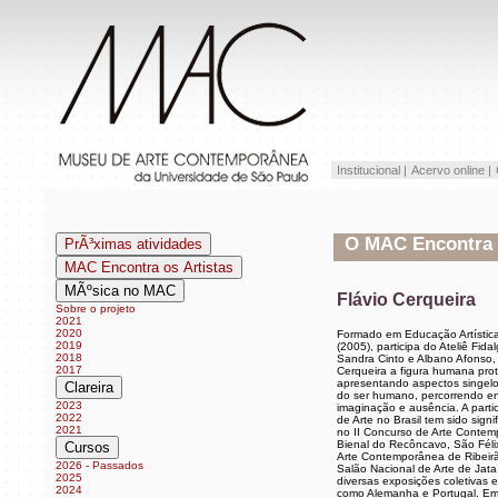
Institucional |
Acervo online |
O MAC Encontra os
PrÃ³ximas atividades
MAC Encontra os Artistas
MÃºsica no MAC
Flávio Cerqueira
Sobre o projeto
2021
2020
Formado em Educação Artística
2019
(2005), participa do Ateliê Fid
2018
Sandra Cinto e Albano Afonso,
2017
Cerqueira a figura humana prot
apresentando aspectos singelos
Clareira
do ser humano, percorrendo en
2023
imaginação e ausência. A part
2022
de Arte no Brasil tem sido signi
2021
no II Concurso de Arte Contem
Bienal do Recôncavo, São Féli
Cursos
Arte Contemporânea de Ribeirã
2026 - Passados
Salão Nacional de Arte de Jata
2025
diversas exposições coletivas e
2024
como Alemanha e Portugal. Em 