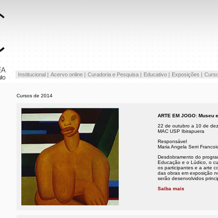
Institucional |
Acervo online |
Curadoria e Pesquisa |
Educativo |
Exposições |
Curso
Cursos de 2014
ARTE EM JOGO: Museu e
22 de outubro a 10 de de
MAC USP Ibirapuera
Responsável
Maria Angela Serri Franc
Desdobramento do progra
Educação e o Lúdico, o cu
os participantes e a arte
das obras em exposição 
serão desenvolvidos princ
Saiba mais