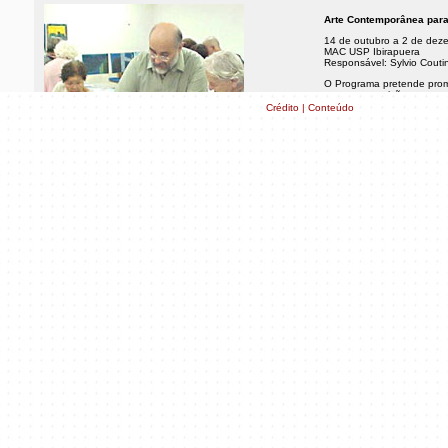
Arte Contemporânea para
14 de outubro a 2 de dez
MAC USP Ibirapuera
Responsável: Sylvio Couti
O Programa pretende prom
com as exposições em ca
dialógica que favoreça um
Crédito | Conteúdo
sensorial-perceptivo e tam
apresentadas. As atividad
partir da visita à mostra p
Saiba mais
Poéticas Visuais em Int
15 de outubro a 3 de dez
MAC USP Ibirapuera
Responsável: Sylvio Couti
O programa busca aproximar
contemporânea (teoria e 
atividades de ateliê, visit
apreciação de obras selec
com informações sobre hist
interação criativa co
Saiba mais