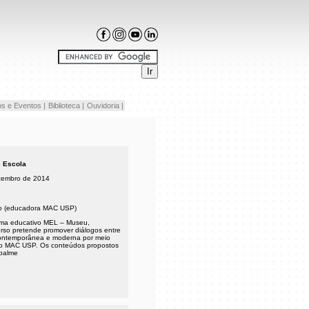
s e Eventos |
Biblioteca |
Ouvidoria |
 Escola
zembro de 2014
oio (educadora MAC USP)
ma educativo MEL – Museu,
rso pretende promover diálogos entre
 contemporânea e moderna por meio
no MAC USP. Os conteúdos propostos
ipalme