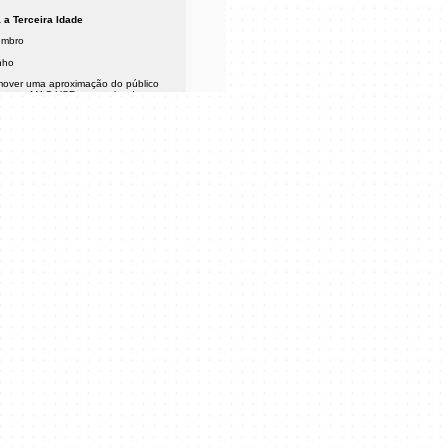
 a Terceira Idade
embro
nho
over uma aproximação do público
rtaz no MAC USP numa abordagem
 maior aprofundamento conceitual,
bém criativo das poéticas
es práticas são desencadeadas a
reviamente e
eração
embro
nho
 os participantes da práxis artística
prática) com uma programação de
as orientadas às exposições e
ionadas do acervo, em articulação
ória e teoria da arte. Através da