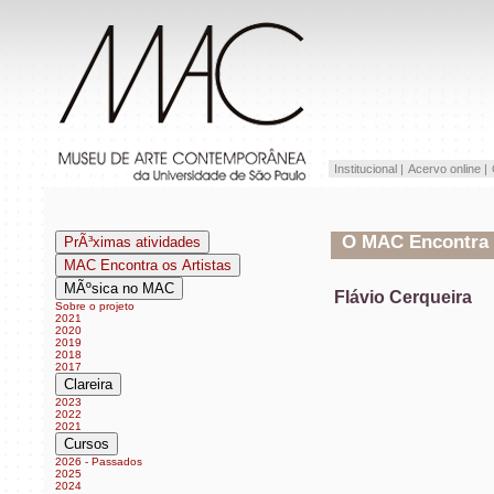
Institucional |
Acervo online |
O MAC Encontra os
PrÃ³ximas atividades
MAC Encontra os Artistas
MÃºsica no MAC
Flávio Cerqueira
Sobre o projeto
2021
2020
2019
2018
2017
Clareira
2023
2022
2021
Cursos
2026 - Passados
2025
2024