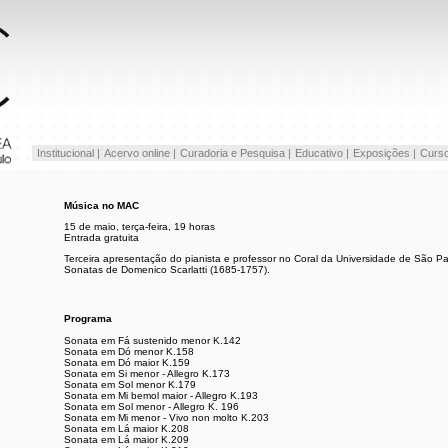
Institucional |
Acervo online |
Curadoria e Pesquisa |
Educativo |
Exposições |
Curso
Música no MAC
15 de maio, terça-feira, 19 horas
Entrada gratuita
Terceira apresentação do pianista e professor no Coral da Universidade de São Pa
Sonatas de Domenico Scarlatti (1685-1757).
Programa
Sonata em Fá sustenido menor K.142
Sonata em Dó menor K.158
Sonata em Dó maior K.159
Sonata em Si menor - Allegro K.173
Sonata em Sol menor K.179
Sonata em Mi bemol maior - Allegro K.193
Sonata em Sol menor - Allegro K. 196
Sonata em Mi menor - Vivo non molto K.203
Sonata em Lá maior K.208
Sonata em Lá maior K.209