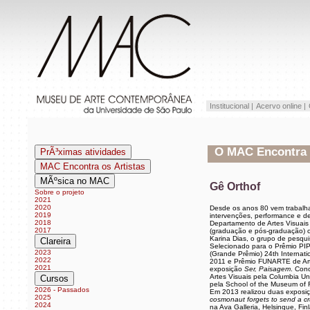
Institucional |
Acervo online |
O MAC Encontra os
PrÃ³ximas atividades
MAC Encontra os Artistas
MÃºsica no MAC
Gê Orthof
Sobre o projeto
2021
2020
Desde os anos 80 vem trabalh
2019
intervenções, performance e de
2018
Departamento de Artes Visuais 
2017
(graduação e pós-graduação) c
Karina Dias, o grupo de pesqu
Clareira
Selecionado para o Prêmio PI
2023
(Grande Prêmio) 24th Internatio
2022
2011 e Prêmio FUNARTE de Ar
2021
exposição
Ser, Paisagem
. Con
Artes Visuais pela Columbia Un
Cursos
pela School of the Museum of Fi
2026 - Passados
Em 2013 realizou duas exposiç
2025
cosmonaut forgets to send a c
2024
na Ava Galleria, Helsinque, Fin