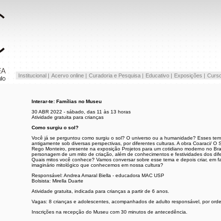
Institucional |
Acervo online |
Curadoria e Pesquisa |
Educativo |
Exposições |
Curso
Interar-te: Famílias no Museu
30 ABR 2022 - sábado, das 11 às 13 horas
Atividade gratuita para crianças
Como surgiu o sol?
Você já se perguntou como surgiu o sol? O universo ou a humanidade? Esses te
antigamente sob diversas perspectivas, por diferentes culturas. A obra Coaraci/ O
Rego Monteiro, presente na exposição Projetos para um cotidiano moderno no Bra
personagem de um mito de criação, além de conhecimentos e festividades dos dif
Quais mitos você conhece? Vamos conversar sobre esse tema e depois criar, em f
imaginário mitológico que conhecemos em nossa cultura?
Responsável: Andrea Amaral Biella - educadora MAC USP
Bolsista: Mirella Duarte
Atividade gratuita, indicada para crianças a partir de 6 anos.
Vagas: 8 crianças e adolescentes, acompanhados de adulto responsável, por or
Inscrições na recepção do Museu com 30 minutos de antecedência.