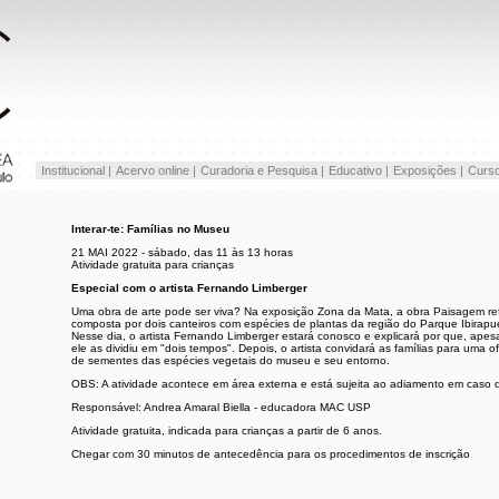
Institucional |
Acervo online |
Curadoria e Pesquisa |
Educativo |
Exposições |
Curso
Interar-te: Famílias no Museu
21 MAI 2022 - sábado, das 11 às 13 horas
Atividade gratuita para crianças
Especial com o artista Fernando Limberger
Uma obra de arte pode ser viva? Na exposição Zona da Mata, a obra Paisagem refl
composta por dois canteiros com espécies de plantas da região do Parque Ibirap
Nesse dia, o artista Fernando Limberger estará conosco e explicará por que, ape
ele as dividiu em "dois tempos". Depois, o artista convidará as famílias para uma 
de sementes das espécies vegetais do museu e seu entorno.
OBS: A atividade acontece em área externa e está sujeita ao adiamento em caso 
Responsável: Andrea Amaral Biella - educadora MAC USP
Atividade gratuita, indicada para crianças a partir de 6 anos.
Chegar com 30 minutos de antecedência para os procedimentos de inscrição