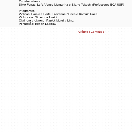
Coordenadores:
Silvio Ferraz, Luís Afonso Montanha e Eliane Tokeshi (Professores ECA USP)
Integrantes:
Violinos: Carolina Dorta, Giovanna Nunes e Romulo Paes
Violoncelo: Giovanna Airoldi
Clarinete e clarone: Patrick Moreira Lima
Percussão: Renan Ladislau
Atividade gratuita.
Crédito | Conteúdo