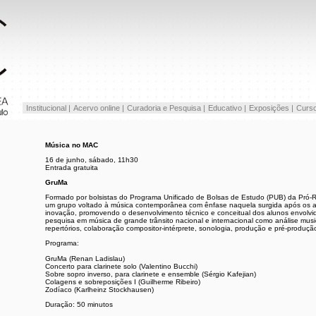
Institucional |
Acervo online |
Curadoria e Pesquisa |
Educativo |
Exposições |
Curso
Música no MAC
16 de junho, sábado, 11h30
Entrada gratuita
GruMa
Formado por bolsistas do Programa Unificado de Bolsas de Estudo (PUB) da Pró-
um grupo voltado à música contemporânea com ênfase naquela surgida após os an
inovação, promovendo o desenvolvimento técnico e conceitual dos alunos envolvi
pesquisa em música de grande trânsito nacional e internacional como análise mus
repertórios, colaboração compositor-intérprete, sonologia, produção e pré-produçã
Programa:
GruMa (Renan Ladislau)
Concerto para clarinete solo (Valentino Bucchi)
Sobre sopro inverso, para clarinete e ensemble (Sérgio Kafejian)
Colagens e sobreposições I (Guilherme Ribeiro)
Zodíaco (Karlheinz Stockhausen)
Duração: 50 minutos