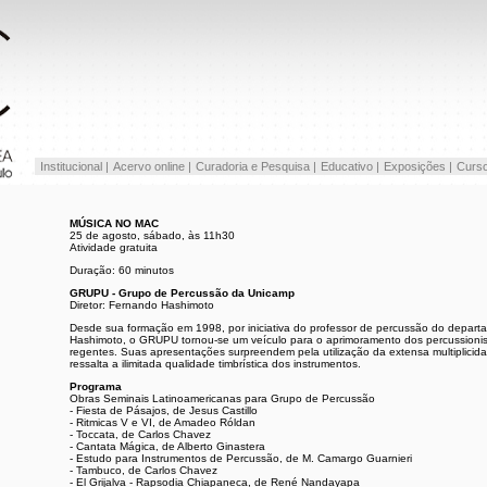
Institucional |
Acervo online |
Curadoria e Pesquisa |
Educativo |
Exposições |
Curso
MÚSICA NO MAC
25 de agosto, sábado, às 11h30
Atividade gratuita
Duração: 60 minutos
GRUPU - Grupo de Percussão da Unicamp
Diretor: Fernando Hashimoto
Desde sua formação em 1998, por iniciativa do professor de percussão do depa
Hashimoto, o GRUPU tornou-se um veículo para o aprimoramento dos percussionist
regentes. Suas apresentações surpreendem pela utilização da extensa multiplici
ressalta a ilimitada qualidade timbrística dos instrumentos.
Programa
Obras Seminais Latinoamericanas para Grupo de Percussão
- Fiesta de Pásajos, de Jesus Castillo
- Ritmicas V e VI, de Amadeo Róldan
- Toccata, de Carlos Chavez
- Cantata Mágica, de Alberto Ginastera
- Estudo para Instrumentos de Percussão, de M. Camargo Guarnieri
- Tambuco, de Carlos Chavez
- El Grijalva - Rapsodia Chiapaneca, de René Nandayapa