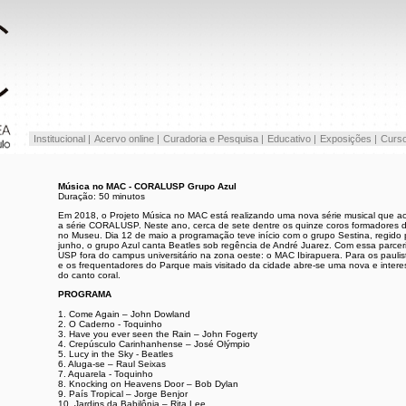
Institucional |
Acervo online |
Curadoria e Pesquisa |
Educativo |
Exposições |
Curso
Música no MAC - CORALUSP Grupo Azul
Duração: 50 minutos
Em 2018, o Projeto Música no MAC está realizando uma nova série musical que 
a série CORALUSP. Neste ano, cerca de sete dentre os quinze coros formadore
no Museu. Dia 12 de maio a programação teve início com o grupo Sestina, regido p
junho, o grupo Azul canta Beatles sob regência de André Juarez. Com essa par
USP fora do campus universitário na zona oeste: o MAC Ibirapuera. Para os pauli
e os frequentadores do Parque mais visitado da cidade abre-se uma nova e inter
do canto coral.
PROGRAMA
1. Come Again – John Dowland
2. O Caderno - Toquinho
3. Have you ever seen the Rain – John Fogerty
4. Crepúsculo Carinhanhense – José Olýmpio
5. Lucy in the Sky - Beatles
6. Aluga-se – Raul Seixas
7. Aquarela - Toquinho
8. Knocking on Heavens Door – Bob Dylan
9. País Tropical – Jorge Benjor
10. Jardins da Babilônia – Rita Lee