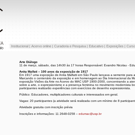
Institucional |
Acervo online |
Curadoria e Pesquisa |
Educativo |
Exposições |
Curso
Arte Diálogo
11 de março, sábado, das 14h30 às 17 horas Responsável: Evandro Nicolau - E
Anita Malfati – 100 anos da exposição de 1917
Em 1917 uma exposição de Anita Malfatti em São Paulo lançava a semente para
Marcando o centenário da exposição e em homenagem ao Dia Internacional da Mul
exposição Visões da Arte no Acervo do MAC USP 1900-2000, concentrando a atenção
sobre a arte, o expressionismo e a presença feminina no movimento modernista bras
participantes realizarão experiências com exercícios de desenho expressionista.
Público: Educadores, multiplicadores culturais e interessados em geral.
Vagas: 20 participantes (a atividade será realizada com um mínimo de 8 participant
Atividade gratuita com inscrição prévia
Inscrições e informações: 11 2648-0258 –
edumac@usp.br