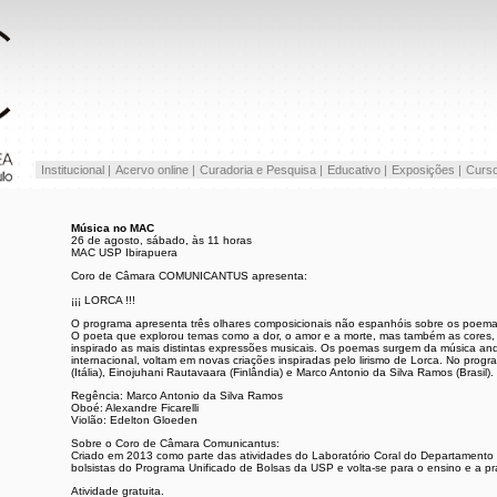
Institucional |
Acervo online |
Curadoria e Pesquisa |
Educativo |
Exposições |
Curso
Música no MAC
26 de agosto, sábado, às 11 horas
MAC USP Ibirapuera
Coro de Câmara COMUNICANTUS apresenta:
¡¡¡ LORCA !!!
O programa apresenta três olhares composicionais não espanhóis sobre os poema
O poeta que explorou temas como a dor, o amor e a morte, mas também as cores,
inspirado as mais distintas expressões musicais. Os poemas surgem da música anda
internacional, voltam em novas criações inspiradas pelo lirismo de Lorca. No pro
(Itália), Einojuhani Rautavaara (Finlândia) e Marco Antonio da Silva Ramos (Brasil).
Regência: Marco Antonio da Silva Ramos
Oboé: Alexandre Ficarelli
Violão: Edelton Gloeden
Sobre o Coro de Câmara Comunicantus:
Criado em 2013 como parte das atividades do Laboratório Coral do Departament
bolsistas do Programa Unificado de Bolsas da USP e volta-se para o ensino e a pr
Atividade gratuita.