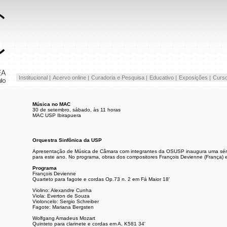
Institucional |
Acervo online |
Curadoria e Pesquisa |
Educativo |
Exposições |
Curso
Música no MAC
30 de setembro, sábado, às 11 horas
MAC USP Ibirapuera
Orquestra Sinfônica da USP
Apresentação de Música de Câmara com integrantes da OSUSP inaugura uma séri
para este ano. No programa, obras dos compositores François Devienne (França) 
Programa
François Devienne
Quarteto para fagote e cordas Op.73 n. 2 em Fá Maior 18'
Violino: Alexandre Cunha
Viola: Everton de Souza
Violoncelo: Sergio Schreiber
Fagote: Mariana Bergsten
Wolfgang Amadeus Mozart
Quinteto para clarinete e cordas em A, K581 34'