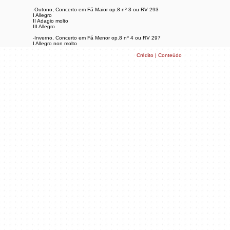
-Outono, Concerto em Fá Maior op.8 nº 3 ou RV 293
I Allegro
II Adagio molto
III Allegro
-Inverno, Concerto em Fá Menor op.8 nº 4 ou RV 297
I Allegro non molto
II Largo
III Allegro
Crédito | Conteúdo
Solista - Claudio Micheletti
Violinos I - Alexandre Cunha, Pedro Delarole e Karen Hanai
Violinos II - Madoka Ikeya, Mayra Lima, Ana Lucia Danilovic
Violas - Estela Ortiz, Danial Pires
Violoncelos - Julio Ortiz, Vana Bock
Contrabaixo - Clóvis Camargo
Contínuo - Sergio Carvalho
Atividade gratuita.