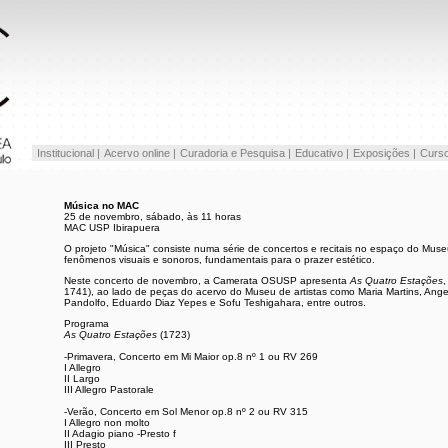
Institucional |
Acervo online |
Curadoria e Pesquisa |
Educativo |
Exposições |
Curso
Música no MAC
25 de novembro, sábado, às 11 horas
MAC USP Ibirapuera
O projeto "Música" consiste numa série de concertos e recitais no espaço do Mu
fenômenos visuais e sonoros, fundamentais para o prazer estético.
Neste concerto de novembro, a Camerata OSUSP apresenta
As Quatro Estações
,
1741), ao lado de peças do acervo do Museu de artistas como Maria Martins, Ange
Pandolfo, Eduardo Diaz Yepes e Sofu Teshigahara, entre outros.
Programa
As Quatro Estações
(1723)
-Primavera, Concerto em Mi Maior op.8 nº 1 ou RV 269
I Allegro
II Largo
III Allegro Pastorale
-Verão, Concerto em Sol Menor op.8 nº 2 ou RV 315
I Allegro non molto
II Adagio piano -Presto f
III Presto