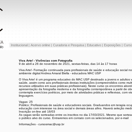
Institucional |
Acervo online |
Curadoria e Pesquisa |
Educativo |
Exposições |
Curso
Viva Arte! - Vivências com Fotografia
9 de abril a 26 de novembro de 2021, sextas-feiras, das 14 às 17 horas
Viva Arte!- Formação continuada para profissionais de saúde e educação social 
ambiente digital Andrea Amaral Biella - educadora MAC USP
O Viva Arte! é um programa educativo do MAC USP destinado a jovens e adultos vin
saúde, assim como aos profissionais destas instituições (compreendidos como multi
recursos utilizados em suas práticas profissionais). Neste curso os encontros abord
apresentação da fotografia moderna e da fotografia contemporânea a partir de 
contempla exercícios poéticos, por meio de atividades práticas e reflexivas, com vi
linguagem.
Vagas: 25
Público: Profissionais de saúde e educadores sociais. Graduandos em terapia ocupac
educação com interesse na área social e demais áreas afins. Haverá seleção media
Inscrição on-line até 16/03
As vagas serão sorteadas entre os inscritos no dia 17/03/2021. Mesmo que sortea
o público alvo do curso. Entraremos em contato com os selecionados, por e-mail
Informações - cursosmac@usp.br