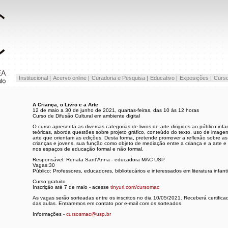
Institucional |
Acervo online |
Curadoria e Pesquisa |
Educativo |
Exposições |
Curso
A Criança, o Livro e a Arte
12 de maio a 30 de junho de 2021, quartas-feiras, das 10 às 12 horas
Curso de Difusão Cultural em ambiente digital
O curso apresenta as diversas categorias de livros de arte dirigidos ao público infan
teóricas, aborda questões sobre projeto gráfico, conteúdo do texto, uso de image
arte que orientam as edições. Desta forma, pretende promover a reflexão sobre as 
crianças e jovens, sua função como objeto de mediação entre a criança e a arte e
nos espaços de educação formal e não formal.
Responsável: Renata Sant'Anna - educadora MAC USP
Vagas:30
Público: Professores, educadores, bibliotecários e interessados em literatura infanti
Curso gratuito
Inscrição até 7 de maio - acesse
tinyurl.com/cursomac
As vagas serão sorteadas entre os inscritos no dia 10/05/2021. Receberá certific
das aulas. Entraremos em contato por e-mail com os sorteados.
Informações -
cursosmac@usp.br