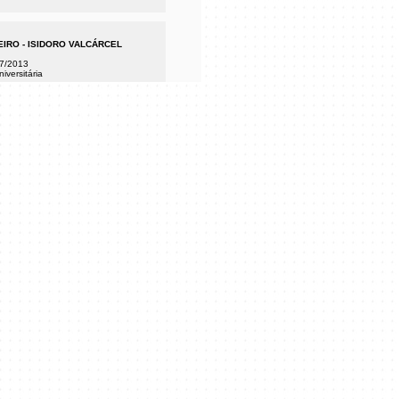
EIRO - ISIDORO VALCÁRCEL
/7/2013
versitária
balhos realizados e/ou apresentados
970 que pertencem à Coleção do MAC
TÊNCIA. ISIDORO VALCÁRCEL
AS/18 ESTÓRIAS
/7/2013
versitária
ação do
Bulegoa z/b
(Espanha) em
n't Dance I Don't Want to Be Part of
e integra o projeto Performance em
lcárcel Medina numa viagem por
es que se conclui no MAC USP, com a
 em Sã (...)