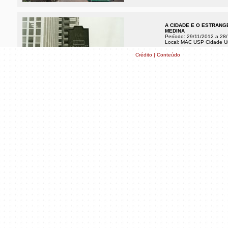
A CIDADE E O ESTRANG
MEDINA
Período: 29/11/2012 a 28
Local: MAC USP Cidade Uni
A exposição apresenta tra
Crédito | Conteúdo
no Brasil na década de 1
USP.
(...)
Saiba mais
PERFORMANCE EM RESIS
MEDINA. 18 FOTOGRAFI
Período: 29/11/2012 a 28
Local: MAC USP Cidade Uni
A exposição é uma realiz
colaboração com o
If I Ca
Your Revolution
(Holanda) 
Resistência de Isidoro Va
distintos relatos e cidad
apresentação de narrativas
Saiba mais