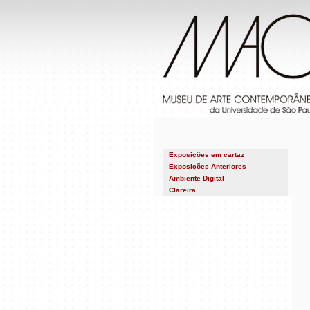
Exposições em cartaz
Exposições Anteriores
2026
Ambiente Digital
2025
Clareira
2024
2023
2022
2021
2020
2019
2018
2017
2016
2015
2014
2013
2012
2011
2010
2009