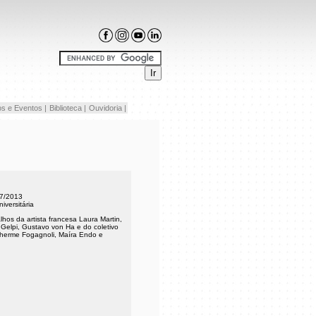
s e Eventos |
Biblioteca |
Ouvidoria |
/7/2013
versitária
hos da artista francesa Laura Martin,
 Gelpi, Gustavo von Ha e do coletivo
ilherme Fogagnoli, Maíra Endo e