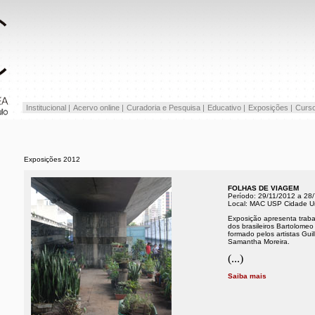
Institucional |
Acervo online |
Curadoria e Pesquisa |
Educativo |
Exposições |
Curso
Exposições 2012
FOLHAS DE VIAGEM
Período: 29/11/2012 a 28
Local: MAC USP Cidade Uni
Exposição apresenta trabal
dos brasileiros Bartolomeo
formado pelos artistas Gu
Samantha Moreira.
(...)
Saiba mais