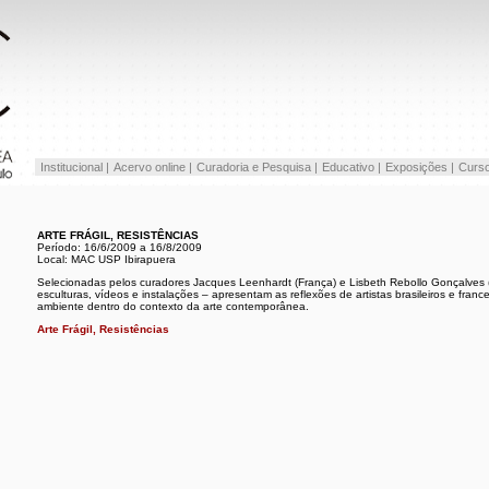
Institucional |
Acervo online |
Curadoria e Pesquisa |
Educativo |
Exposições |
Curso
ARTE FRÁGIL, RESISTÊNCIAS
Período: 16/6/2009 a 16/8/2009
Local: MAC USP Ibirapuera
Selecionadas pelos curadores Jacques Leenhardt (França) e Lisbeth Rebollo Gonçalves (Br
esculturas, vídeos e instalações – apresentam as reflexões de artistas brasileiros e fran
ambiente dentro do contexto da arte contemporânea.
Arte Frágil, Resistências