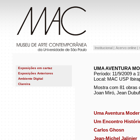
Institucional |
Acervo online |
UMA AVENTURA MO
Exposições em cartaz
Período: 11/9/2009 a 
Exposições Anteriores
2026
Local: MAC USP Ibira
Ambiente Digital
2025
Clareira
2024
Mostra com 81 obras d
2023
2022
Joan Miró, Jean Dubuff
2021
2020
2019
2018
2017
2016
Uma Aventura Modern
2015
2014
Um Encontro Históri
2013
2012
Carlos Ghosn
2011
2010
2009
Jean-Michel Jalinier
2008