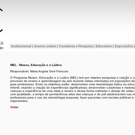
Institucional |
Acervo online |
Curadoria e Pesquisa |
Educativo |
Exposições |
MEL - Museu, Educação e o Lúdico
Responsável: Maria Angela Serri Francoio
O Programa Museu, Educação e o Lúdico (MEL) tem por objetivo pesquisar a criação e a 
processo de ensino e aprendizagem da arte durante visitas orientadas em exposições didá
para professores. Entre os objetivos estão: desenvolver uma metodologia lúdica na edu
infantil, visando a criação de experiências significativas; desenvolver curadorias e materiai
crianças a experiência de uma visita a museu e dessa forma estimular o desejo de voltar a
com qualidade, o tempo de permanência ativa das crianças e de pré-adolescentes nas vi
professores para o uso da metodologia proposta; fazer parcerias com escolas públicas e 
organizadas.
Voltar