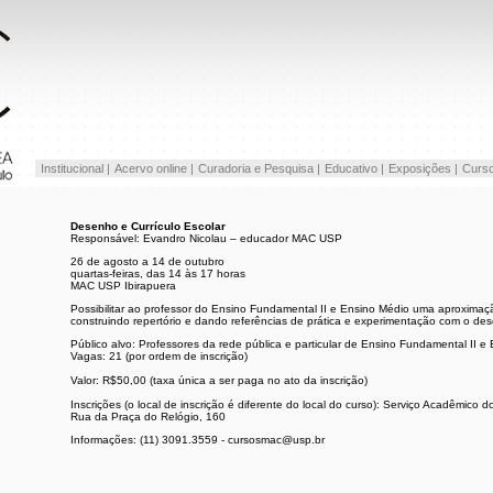
Institucional |
Acervo online |
Curadoria e Pesquisa |
Educativo |
Exposições |
Curso
Desenho e Currículo Escolar
Responsável: Evandro Nicolau – educador MAC USP
26 de agosto a 14 de outubro
quartas-feiras, das 14 às 17 horas
MAC USP Ibirapuera
Possibilitar ao professor do Ensino Fundamental II e Ensino Médio uma aproximaç
construindo repertório e dando referências de prática e experimentação com o de
Público alvo: Professores da rede pública e particular de Ensino Fundamental II e
Vagas: 21 (por ordem de inscrição)
Valor: R$50,00 (taxa única a ser paga no ato da inscrição)
Inscrições (o local de inscrição é diferente do local do curso): Serviço Acadêmico
Rua da Praça do Relógio, 160
Informações: (11) 3091.3559 - cursosmac@usp.br