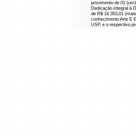
provimento de 01 (um)
Dedicação Integral à 
de R$ 16.353,01 (maio
conhecimento Arte E 
USP, e o respectivo p
Curadoria de ed
História dos pr
A virada educac
Práticas artíst
Inclusão e prát
Relações entre 
Mediação, acess
Decolonialidade
Educação e mei
Educação em mus
Relações entre 
Novas abordage
O concurso será regido
bem como pelo dispost
Regimento do Museu d
Baixe o edital complet
Baixe a versão em ing