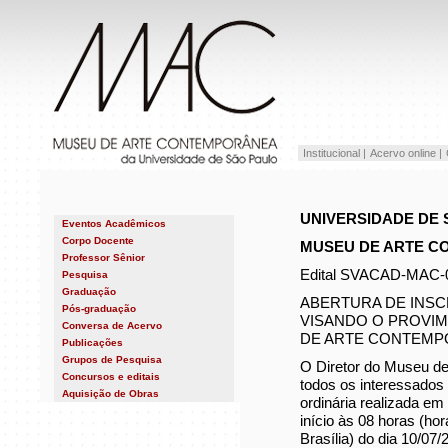
Institucional |
Acervo online |
UNIVERSIDADE DE
Eventos Acadêmicos
Próximos eventos
Corpo Docente
MUSEU DE ARTE 
2026 - Passados
Ana Magalhães
Professor Sênior
2025
Fernanda Pitta
2024
Edital SVACAD-MAC-
Pesquisa
German Nunez
2023
Heloisa Espada
Graduação
2022
Helouise Costa
ABERTURA DE INSC
2021
Pós-graduação
Disciplinas Optativas
Rodrigo Queiroz
2020
VISANDO O PROVI
Estética e História da Arte
Conversa de Acervo
2019
Museologia
DE ARTE CONTEMP
2018
Publicações
2017
Anais e boletins
2016
Grupos de Pesquisa
O Diretor do Museu de
Catálogos
2015
GEACC
Concursos e editais
Fôlderes
2014
todos os interessados
GT de Arquivos de Museus e
Livros
2013
Aquisição de Obras
Pesquisa
ordinária realizada em
Artigos e Ensaios
2012
Projeto Temático Ciclo
Verbetes
2011
Curatorial
início às 08 horas (hor
Brasília) do dia 10/07